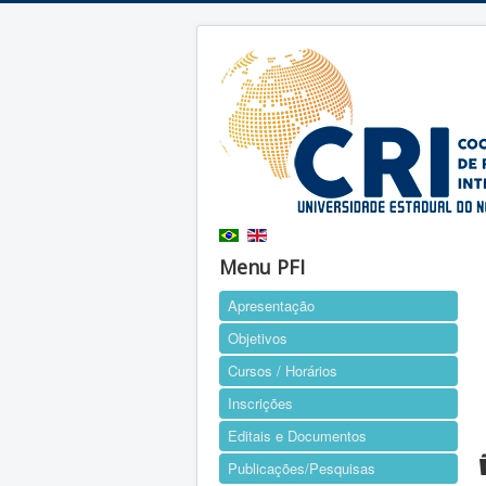
Menu PFI
Apresentação
Objetivos
Cursos / Horários
Inscrições
Editais e Documentos
Publicações/Pesquisas