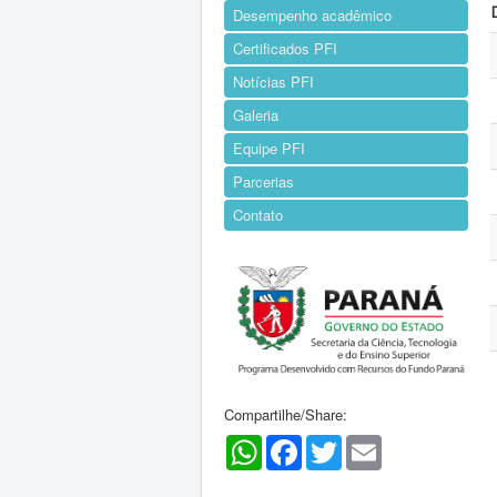
Desempenho acadêmico
Certificados PFI
Notícias PFI
Galeria
Equipe PFI
Parcerias
Contato
Compartilhe/Share:
WhatsApp
Facebook
Twitter
Email