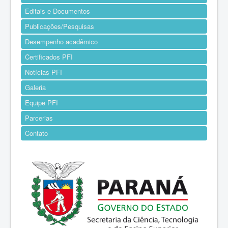
Editais e Documentos
Publicações/Pesquisas
Desempenho acadêmico
Certificados PFI
Notícias PFI
Galeria
Equipe PFI
Parcerias
Contato