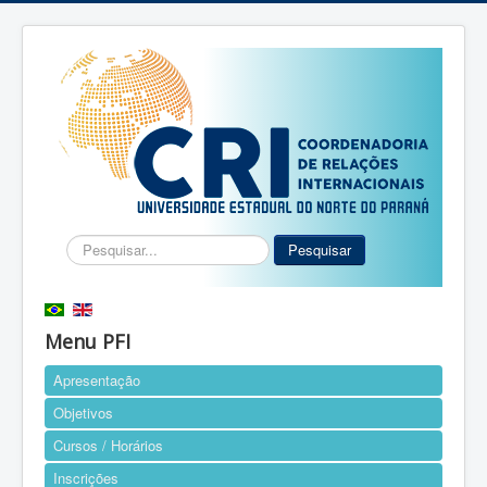
Pesquisar...
Pesquisar
Menu PFI
Apresentação
Objetivos
Cursos / Horários
Inscrições