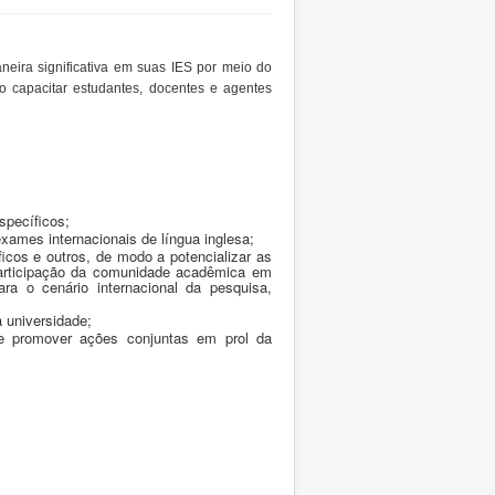
eira significativa em suas IES por meio do
o capacitar estudantes, docentes e agentes
specíficos;
xames internacionais de língua inglesa;
ficos e outros, de modo a potencializar as
a participação da comunidade acadêmica em
ra o cenário internacional da pesquisa,
 universidade;
de promover ações conjuntas em prol da