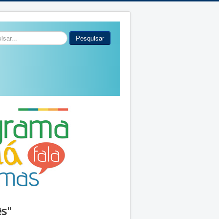
r...
Pesquisar
ês"