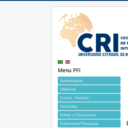
Menu PFI
Apresentação
Objetivos
Cursos / Horários
Inscrições
Editais e Documentos
Publicações/Pesquisas