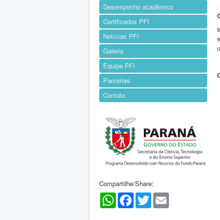
Desempenho acadêmico
Certificados PFI
I
Notícias PFI
e
u
Galeria
Equipe PFI
Parcerias
Contato
Compartilhe/Share:
WhatsApp
Facebook
Twitter
Email