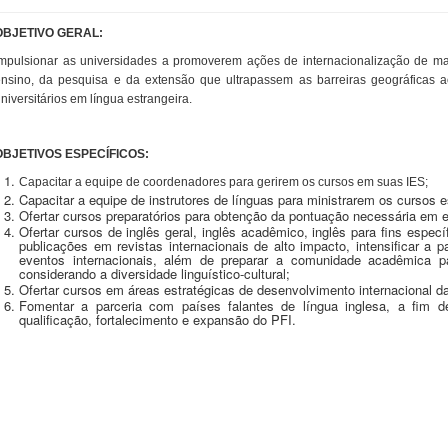
OBJETIVO GERAL:
mpulsionar as universidades a promoverem ações de internacionalização de man
nsino, da pesquisa e da extensão que ultrapassem as barreiras geográficas a
niversitários em língua estrangeira.
OBJETIVOS ESPECÍFICOS:
Capacitar a equipe de coordenadores para gerirem os cursos em suas IES;
Capacitar a equipe de instrutores de línguas para ministrarem os cursos e
Ofertar cursos preparatórios para obtenção da pontuação necessária em e
Ofertar cursos de inglês geral, inglês acadêmico, inglês para fins especí
publicações em revistas internacionais de alto impacto, intensificar 
eventos internacionais, além de preparar a comunidade acadêmica pa
considerando a diversidade linguístico-cultural;
Ofertar cursos em áreas estratégicas de desenvolvimento internacional da
Fomentar a parceria com países falantes de língua inglesa, a fim 
qualificação, fortalecimento e expansão do PFI.