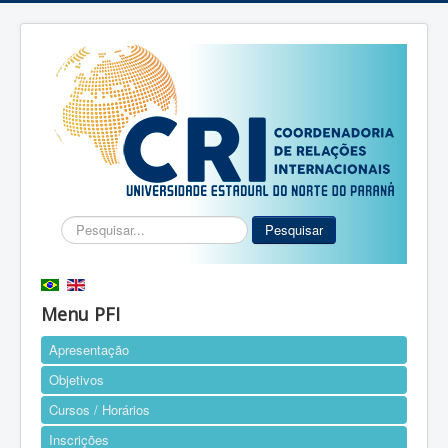
Pesquisar...
Pesquisar
Menu PFI
Apresentação
Objetivos
Cursos / Horários
Inscrições