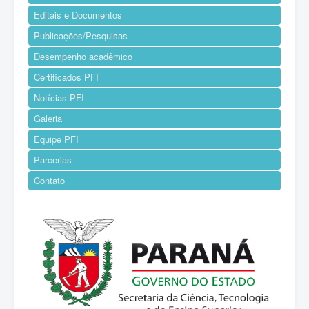
Editais e Documentos
Publicações/Pesquisas
Desempenho acadêmico
Certificados PFI
Notícias PFI
Galeria
Equipe PFI
Parcerias
Contato