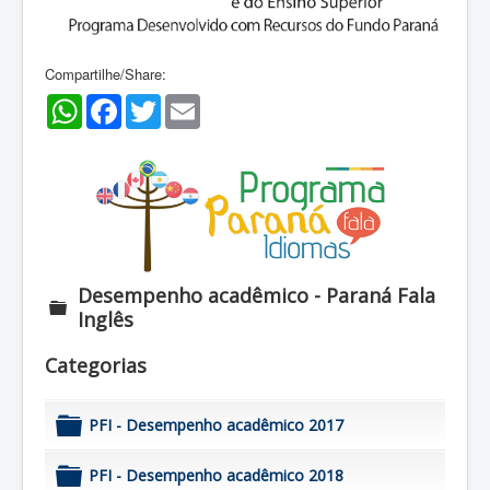
Compartilhe/Share:
WhatsApp
Facebook
Twitter
Email
Desempenho acadêmico - Paraná Fala
Inglês
f
o
l
Categorias
d
e
r
PFI - Desempenho acadêmico 2017
f
o
PFI - Desempenho acadêmico 2018